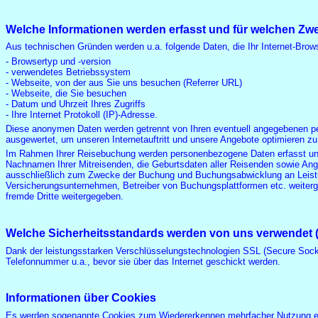
Welche Informationen werden erfasst und für welchen Zw
Aus technischen Gründen werden u.a. folgende Daten, die Ihr Internet-Browse
- Browsertyp und -version
- verwendetes Betriebssystem
- Webseite, von der aus Sie uns besuchen (Referrer URL)
- Webseite, die Sie besuchen
- Datum und Uhrzeit Ihres Zugriffs
- Ihre Internet Protokoll (IP)-Adresse.
Diese anonymen Daten werden getrennt von Ihren eventuell angegebenen p
ausgewertet, um unseren Internetauftritt und unsere Angebote optimieren z
Im Rahmen Ihrer Reisebuchung werden personenbezogene Daten erfasst und 
Nachnamen Ihrer Mitreisenden, die Geburtsdaten aller Reisenden sowie Angab
ausschließlich zum Zwecke der Buchung und Buchungsabwicklung an Leistun
Versicherungsunternehmen, Betreiber von Buchungsplattformen etc. weitergeg
fremde Dritte weitergegeben.
Welche Sicherheitsstandards werden von uns verwendet 
Dank der leistungsstarken Verschlüsselungstechnologien SSL (Secure Socke
Telefonnummer u.a., bevor sie über das Internet geschickt werden.
Informationen über Cookies
Es werden sogenannte Cookies zum Wiedererkennen mehrfacher Nutzung eines