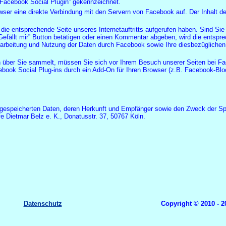
“Facebook Social Plugin” gekennzeichnet.
rowser eine direkte Verbindung mit den Servern von Facebook auf. Der Inhalt d
e die entsprechende Seite unseres Internetauftritts aufgerufen haben. Sind
Gefällt mir” Button betätigen oder einen Kommentar abgeben, wird die entspr
arbeitung und Nutzung der Daten durch Facebook sowie Ihre diesbezüglichen
n über Sie sammelt, müssen Sie sich vor Ihrem Besuch unserer Seiten bei Fa
book Social Plug-ins durch ein Add-On für Ihren Browser (z.B. Facebook-Blo
n gespeicherten Daten, deren Herkunft und Empfänger sowie den Zweck der Spe
 Dietmar Belz e. K., Donatusstr. 37, 50767 Köln.
Datenschutz
Copyright © 2010 - 2018 SeeReisebür