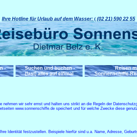
Ihre Hotline für Urlaub auf dem Wasser:
(
(02 21) 590 22 55
n -
Suchen und buchen -
Reisen mi
(fast) alles auf einmal
Sonnenschiffe-Rei
ehmen wir sehr ernst und halten uns strikt an die Regeln der Datenschutzge
netseiten www.sonnenschiffe.de speichert und für welche Zwecke diese genut
re Identität festzustellen. Beispiele hierfür sind u.a. Name, Adresse, Gebu